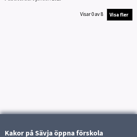
Visar
0
av
8
Visa fler
Kakor på Sävja öppna förskola