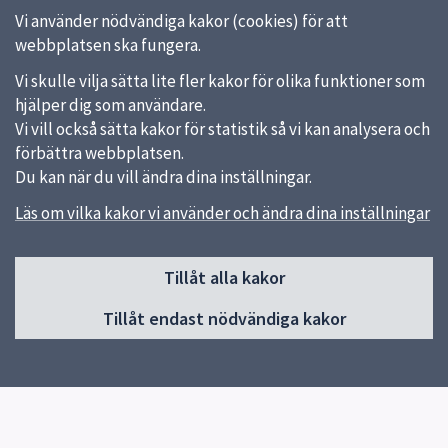
Vi använder nödvändiga kakor (cookies) för att
webbplatsen ska fungera.
Vi skulle vilja sätta lite fler kakor för olika funktioner som
hjälper dig som användare.
Vi vill också sätta kakor för statistik så vi kan analysera och
förbättra webbplatsen.
Du kan när du vill ändra dina inställningar.
Läs om vilka kakor vi använder och ändra dina inställningar
Sidfot
Tillåt alla kakor
Huvudmeny
Tillåt endast nödvändiga kakor
Start
Om öppna förskolan
Verksamhet
Öppettider
Kontakt